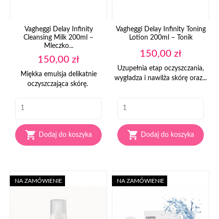
Vagheggi Delay Infinity
Vagheggi Delay Infinity Toning
Cleansing Milk 200ml –
Lotion 200ml – Tonik
Mleczko...
Cena
150,00 zł
Cena
150,00 zł
Uzupełnia etap oczyszczania,
Miękka emulsja delikatnie
wygładza i nawilża skórę oraz...
oczyszczająca skórę.


Dodaj do koszyka
Dodaj do koszyka
NA ZAMÓWIENIE
NA ZAMÓWIENIE