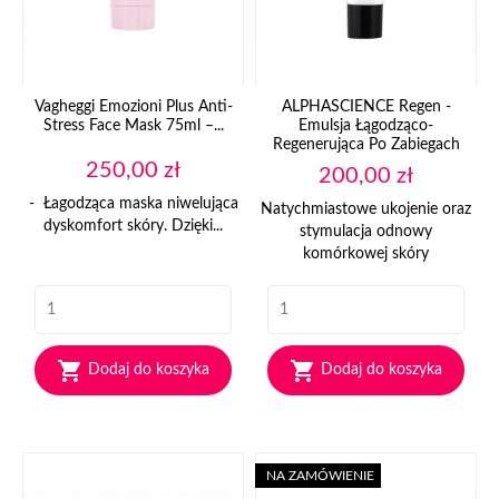
Vagheggi Emozioni Plus Anti-
ALPHASCIENCE Regen -
Stress Face Mask 75ml –...
Emulsja Łągodząco-
Regenerująca Po Zabiegach
Cena
250,00 zł
Cena
200,00 zł
- Łagodząca maska niwelująca
Natychmiastowe ukojenie oraz
dyskomfort skóry. Dzięki...
stymulacja odnowy
komórkowej skóry


Dodaj do koszyka
Dodaj do koszyka
NA ZAMÓWIENIE