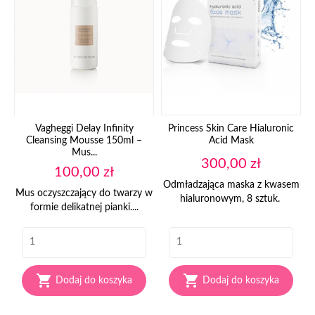
Vagheggi Delay Infinity
Princess Skin Care Hialuronic
Cleansing Mousse 150ml –
Acid Mask
Mus...
Cena
300,00 zł
Cena
100,00 zł
Odmładzająca maska z kwasem
Mus oczyszczający do twarzy w
hialuronowym, 8 sztuk.
formie delikatnej pianki....


Dodaj do koszyka
Dodaj do koszyka