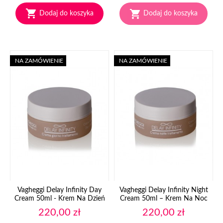


Dodaj do koszyka
Dodaj do koszyka
NA ZAMÓWIENIE
NA ZAMÓWIENIE
Vagheggi Delay Infinity Day
Vagheggi Delay Infinity Night
Cream 50ml - Krem Na Dzień
Cream 50ml – Krem Na Noc
Cena
Cena
220,00 zł
220,00 zł