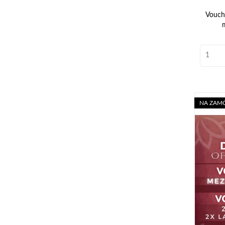
Vouche
NA ZAM