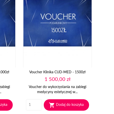
1000zł
Voucher Klinika CUD-MED - 1500zł
Cena
1 500,00 zł
zabiegi
Voucher do wykorzystania na zabiegi
.
medycyny estetycznej w...

szyka
Dodaj do koszyka