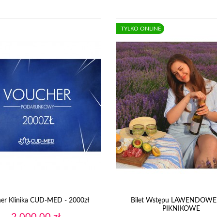
TYLKO ONLINE
er Klinika CUD-MED - 2000zł
Bilet Wstępu LAWENDOWE
PIKNIKOWE
Cena
2 000,00 zł