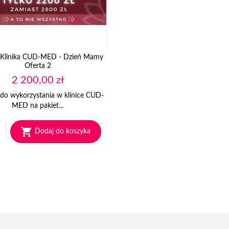
 Klinika CUD-MED - Dzień Mamy
Oferta 2
Cena
2 200,00 zł
do wykorzystania w klinice CUD-
MED na pakiet...

Dodaj do koszyka