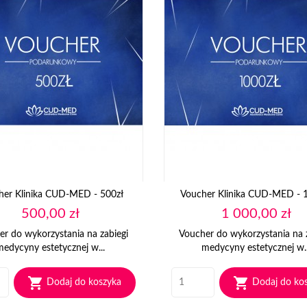
her Klinika CUD-MED - 500zł
Voucher Klinika CUD-MED - 
Cena
Cena
500,00 zł
1 000,00 zł
r do wykorzystania na zabiegi
Voucher do wykorzystania na 
medycyny estetycznej w...
medycyny estetycznej w..


Dodaj do koszyka
Dodaj do ko