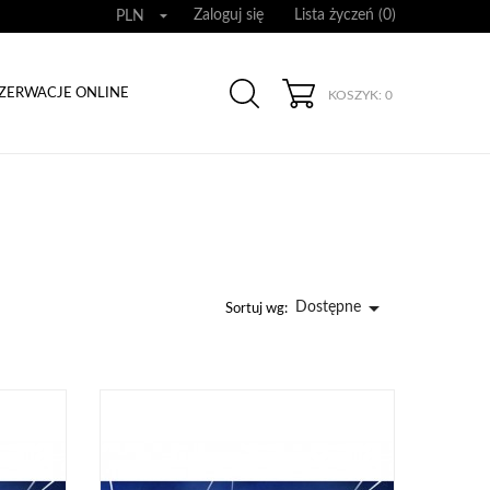

Zaloguj się
Lista życzeń (
0
)
PLN
ZERWACJE ONLINE
KOSZYK
: 0

Dostępne
Sortuj wg: