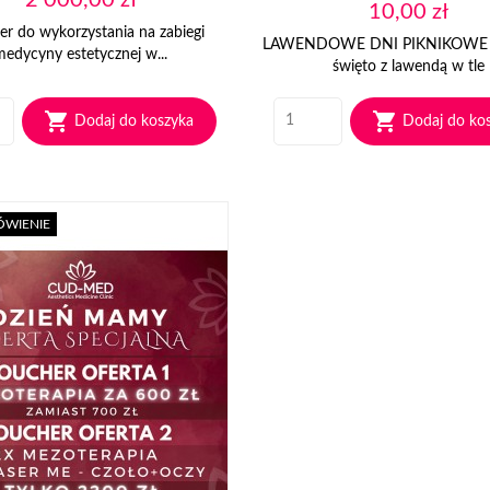
Cena
10,00 zł
r do wykorzystania na zabiegi
LAWENDOWE DNI PIKNIKOWE 
medycyny estetycznej w...
święto z lawendą w tle


Dodaj do koszyka
Dodaj do ko
ÓWIENIE