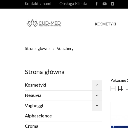
Kontakt z nami
Obsługa Klienta
KOSMETYKI
Strona główna
Vouchery
Strona główna
Pokazano 1
Kosmetyki
keyboard_arrow_down
Neauvia
keyboard_arrow_down
Vagheggi
keyboard_arrow_down
Alphascience
Croma