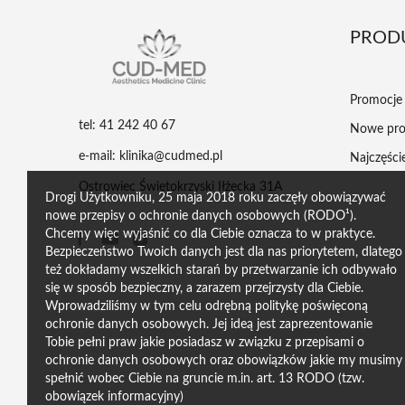
PROD
Promocje
tel: 41 242 40 67
Nowe pro
e-mail: klinika@cudmed.pl
Najczęśc
Ostrowiec Świętokrzyski Iłżecka 31A
Drogi Użytkowniku, 25 maja 2018 roku zaczęły obowiązywać
nowe przepisy o ochronie danych osobowych (RODO¹).
Chcemy więc wyjaśnić co dla Ciebie oznacza to w praktyce.
Bezpieczeństwo Twoich danych jest dla nas priorytetem, dlatego
też dokładamy wszelkich starań by przetwarzanie ich odbywało
się w sposób bezpieczny, a zarazem przejrzysty dla Ciebie.
Wprowadziliśmy w tym celu odrębną politykę poświęconą
ochronie danych osobowych. Jej ideą jest zaprezentowanie
Tobie pełni praw jakie posiadasz w związku z przepisami o
ochronie danych osobowych oraz obowiązków jakie my musimy
spełnić wobec Ciebie na gruncie m.in. art. 13 RODO (tzw.
obowiązek informacyjny)