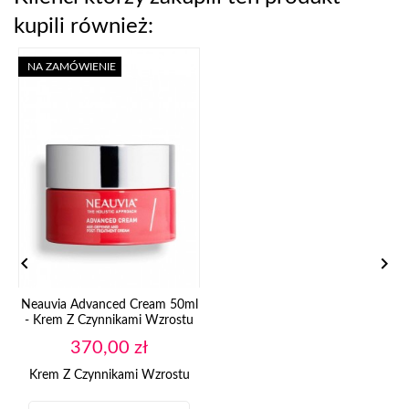
kupili również:
NA ZAMÓWIENIE


Neauvia Advanced Cream 50ml
- Krem Z Czynnikami Wzrostu
Cena
370,00 zł
Krem Z Czynnikami Wzrostu