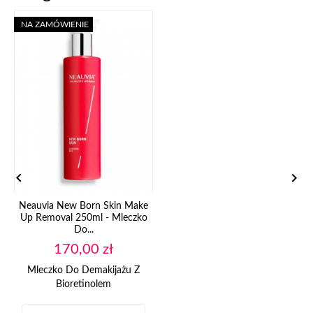
NA ZAMÓWIENIE


Neauvia New Born Skin Make
Up Removal 250ml - Mleczko
Do...
Cena
170,00 zł
Mleczko Do Demakijażu Z
Bioretinolem