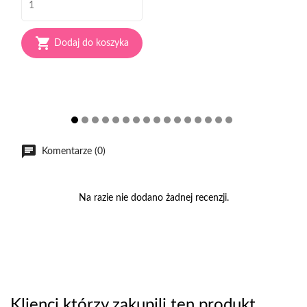

Dodaj do koszyka
chat
Komentarze (0)
Na razie nie dodano żadnej recenzji.
Klienci którzy zakupili ten produkt