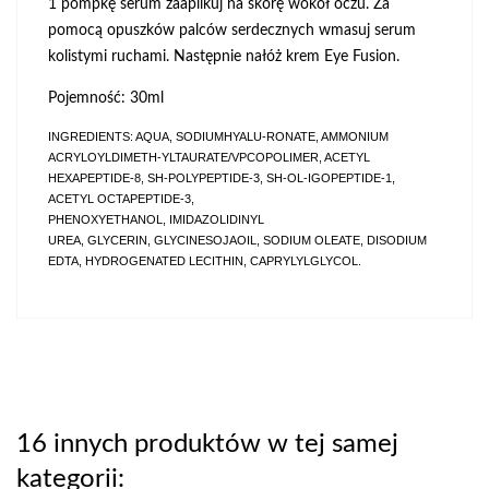
1 pompkę serum zaaplikuj na skórę wokół oczu. Za
pomocą opuszków palców serdecznych wmasuj serum
kolistymi ruchami. Następnie nałóż krem Eye Fusion.
Pojemność: 30ml
INGREDIENTS: AQUA, SODIUMHYALU-RONATE, AMMONIUM 
ACRYLOYLDIMETH-YLTAURATE/VPCOPOLIMER, ACETYL
HEXAPEPTIDE-8, SH-POLYPEPTIDE-3, SH-OL-IGOPEPTIDE-1, 
ACETYL OCTAPEPTIDE-3,
PHENOXYETHANOL, IMIDAZOLIDINYL
UREA, GLYCERIN, GLYCINESOJAOIL, SODIUM OLEATE, DISODIUM 
EDTA, HYDROGENATED LECITHIN, CAPRYLYLGLYCOL.
16 innych produktów w tej samej
kategorii: